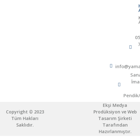
0
info@yama
San
İma
Pendik
Ekşi Medya
Copyright © 2023
Prodüksiyon ve Web
Tüm Hakları
Tasarım Şirketi
Saklıdır.
Tarafından
Hazırlanmıştır.